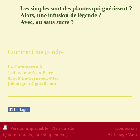
Les simples sont des plantes qui guérissent ?
Alors, une infusion de légende ?
Avec, ou sans sucre ?
Comment me joindre
Le Catamaran A
124 avenue Alex Peiré
83500 La-Seyne-sur-Mer
jpbourguet@gmail.com
Partager
Version imprimable
|
Plan du site
Connexion
Quatre romans, tout simplement,
Affichage Web